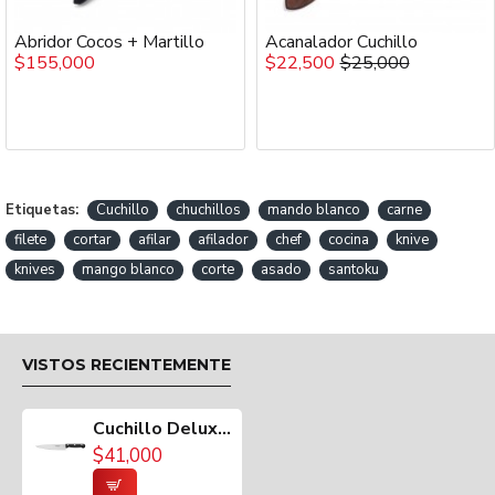
Abridor Cocos + Martillo
Acanalador Cuchillo
$155,000
$22,500
$25,000
COLOR
Acero.
MEDIDAS
Etiquetas:
Cuchillo
chuchillos
mando blanco
carne
filete
cortar
afilar
afilador
chef
cocina
knive
Largo: 17.78 cms o 7 pulgadas
knives
mango blanco
corte
asado
santoku
Aproximado
VISTOS RECIENTEMENTE
PESO
90 gramos
Cuchillo Deluxe Chef 7 Pulgadas Tramontina
$41,000