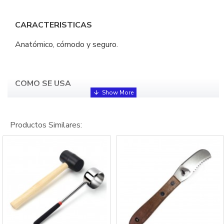
CARACTERISTICAS
Anatómico, cómodo y seguro.
COMO SE USA
Uso General tipo Chef.
Productos Similares:
PRESENTACIÓN
No incluye caja.
MATERIAL
Lamina de acero inoxidable y mango en polipropileno.