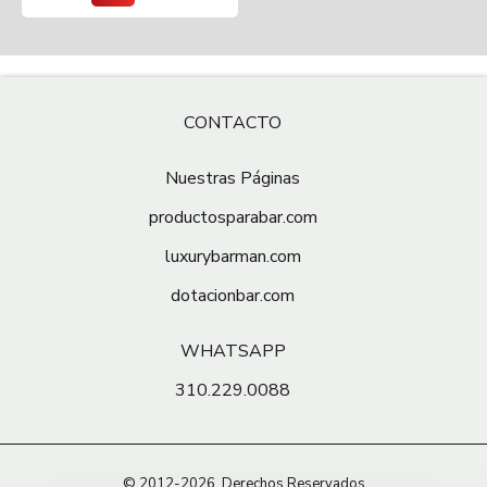
CUIDADOS / MANTENIMIENTO
Lavar con agua y jabón. No dejar sumergido en agua.
CONTACTO
VIDEO
Nuestras Páginas
productosparabar.com
luxurybarman.com
dotacionbar.com
WHATSAPP
310.229.0088
© 2012-2026, Derechos Reservados