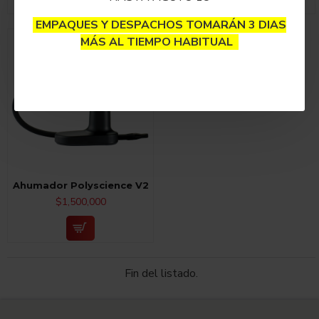
EMPAQUES Y DESPACHOS TOMARÁN 3 DIAS
MÁS AL TIEMPO HABITUAL
Ahumador Polyscience V2
$1,500,000
Fin del listado.