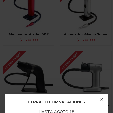
Ahumador Aladin 007
Ahumador Aladin Súper
$1,500,000
$1,500,000
NO DISPONIBLE
NO DISPONIBLE
CERRADO POR VACACIONES
Ahumador Genérico
Ahumador Polyscience V1
HASTA AGOTO 18
$320,000
$820,000