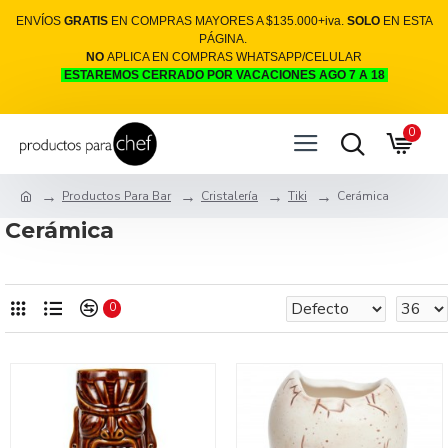
ENVÍOS
GRATIS
EN COMPRAS MAYORES A $135.000+iva.
SOLO
EN ESTA
PÁGINA.
NO
APLICA EN COMPRAS WHATSAPP/CELULAR
ESTAREMOS CERRADO POR VACACIONES AGO 7 A 18
0
Productos Para Bar
Cristalería
Tiki
Cerámica
Cerámica
0