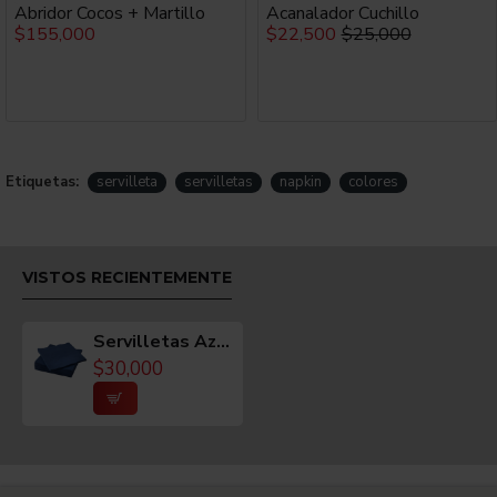
MATERIAL
Abridor Cocos + Martillo
Acanalador Cuchillo
$155,000
$22,500
$25,000
Papel.
COLOR
Azul.
Etiquetas:
servilleta
servilletas
napkin
colores
MEDIDAS
VISTOS RECIENTEMENTE
Tamaño por cada lado: 13 cms doblada
Servilletas Azules 125un
Aproximado
$30,000
CUIDADOS / MANTENIMIENTO
Producto desechable.