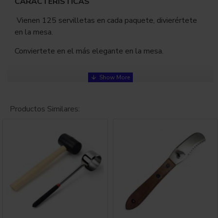
CARACTERISTICAS
Vienen 125 servilletas en cada paquete, divierértete
en la mesa.
Conviertete en el más elegante en la mesa.
COMO SE USA
Servilleta tradicional de papel.
Productos Similares:
Consulta por las opciones de personalización.
PRESENTACIÓN
No incluye caja.