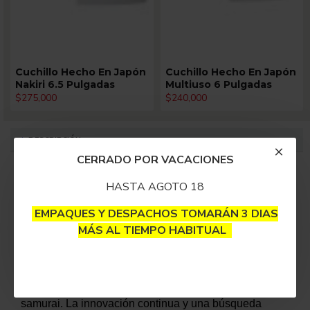
Cuchillo Hecho En Japón
Cuchillo Hecho En Japón
Nakiri 6.5 Pulgadas
Multiuso 6 Pulgadas
$275,000
$240,000
DESCRIPCIÓN
CERRADO POR VACACIONES
DESCRIPCION
HASTA AGOTO 18
Cuchillo 6.5 pulgadas (16.5cms) KAI: Wasabi
EMPAQUES Y DESPACHOS TOMARÁN 3 DIAS
MÁS AL TIEMPO HABITUAL
KAI ha recibido el reconocimiento internacional por sus
cuchillos de cocina japoneses de alta calidad y origen.
La técnica de KAI se basa en el
antiguo arte de la forja de la espada japonesa del
samurai. La innovación continua y una búsqueda