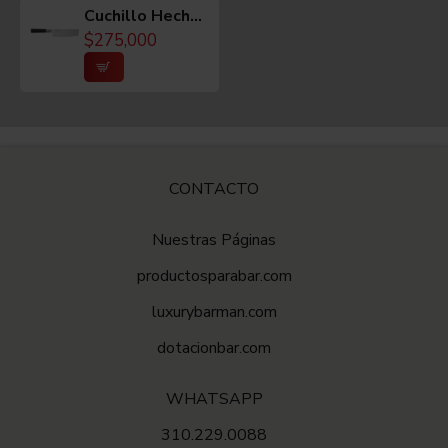
Cuchillo Hecho En Japón Nakiri 6.5 Pulgadas
$275,000
COLOR
Acero y negro.
MEDIDAS
CONTACTO
Tamaño: 6.5 pulgadas
Nuestras Páginas
Aproximado
productosparabar.com
luxurybarman.com
PESO
dotacionbar.com
205 gramos
WHATSAPP
310.229.0088
CUIDADOS / MANTENIMIENTO