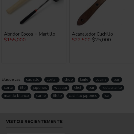
mango plástico.
NOTA: SOLAMENTE PARA USO BAJO
SUPERVISIÓN DE UN ADULTO.
Abridor Cocos + Martillo
Acanalador Cuchillo
$155,000
$22,500
$25,000
COMO SE USA
Como cuchillo tradicional japones.
PRESENTACIÓN
Etiquetas:
cuchillo
cortar
chop
knife
cocina
bar
corte
filo
japones
wasabi
chef
bar
restaurante
Empaque de presentacion.
mando blanco
carne
filete
cuchillo japones
kai
MATERIAL
VISTOS RECIENTEMENTE
Acero inoxidable y plastico.