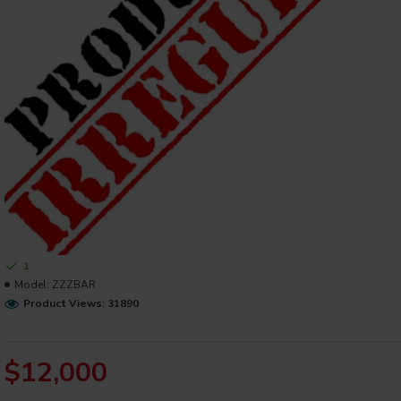
1
Model:
ZZZBAR
Product Views: 31890
$12,000