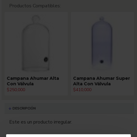
Productos Compatibles:
Campana Ahumar Alta
Campana Ahumar Super
Con Válvula
Alta Con Válvula
$250,000
$410,000
DESCRIPCIÓN
Este es un producto irregular.