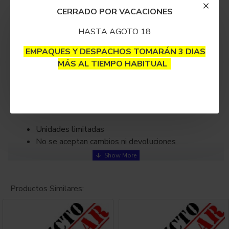
CERRADO POR VACACIONES
Es totalmente útil y funcional pero con defectos de
fábrica, daños durante transporte o devueltos por
HASTA AGOTO 18
clientes.
EMPAQUES Y DESPACHOS TOMARÁN 3 DIAS
Productos más baratos.
MÁS AL TIEMPO HABITUAL
Condiciones:
Unidades limitadas
No se aceptan cambios ni devoluciones
Productos Similares: