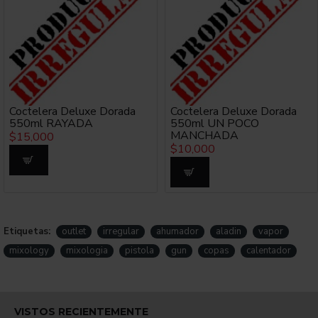
Coctelera Deluxe Dorada
Coctelera Deluxe Dorada
550ml RAYADA
550ml UN POCO
MANCHADA
$15,000
$10,000
Etiquetas:
outlet
irregular
ahumador
aladin
vapor
mixology
mixologia
pistola
gun
copas
calentador
VISTOS RECIENTEMENTE