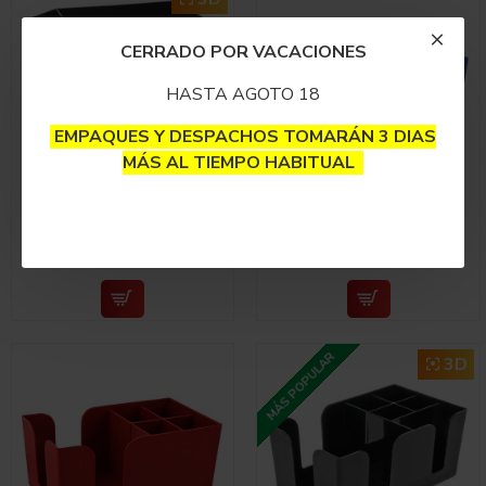
CERRADO POR VACACIONES
HASTA AGOTO 18
EMPAQUES Y DESPACHOS TOMARÁN 3 DIAS
MÁS AL TIEMPO HABITUAL
Caddie Organizador 3
Caddie Organizador 5
Espacios Triángulo
Espacios Azul
$25,000
$50,000
MÁS POPULAR
3D