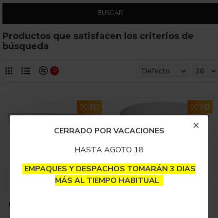
BUSCAR
Productos que satisfacen los criterios de
búsqueda
0
3D
3D
CERRADO POR VACACIONES
HASTA AGOTO 18
EMPAQUES Y DESPACHOS TOMARÁN 3 DIAS
MÁS AL TIEMPO HABITUAL
Embudo Acero Inoxidable
Embudo Plástico
13cm
$13,500