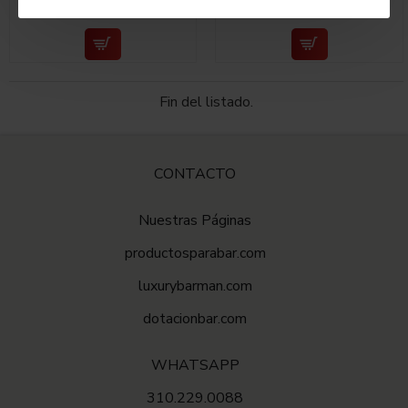
$43,000
Fin del listado.
CONTACTO
Nuestras Páginas
productosparabar.com
luxurybarman.com
dotacionbar.com
WHATSAPP
310.229.0088