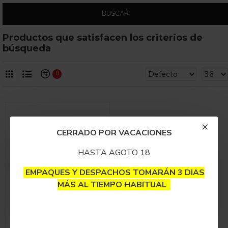
BUSCAR
Productos que satisfacen los criterios de
búsqueda
0
CERRADO POR VACACIONES
HASTA AGOTO 18
EMPAQUES Y DESPACHOS TOMARÁN 3 DIAS
MÁS AL TIEMPO HABITUAL
Bowl Piña Vidrio 3oz
$400,000