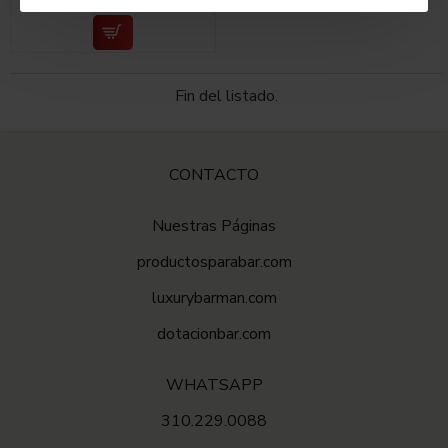
Fin del listado.
CONTACTO
Nuestras Páginas
productosparabar.com
luxurybarman.com
dotacionbar.com
WHATSAPP
310.229.0088