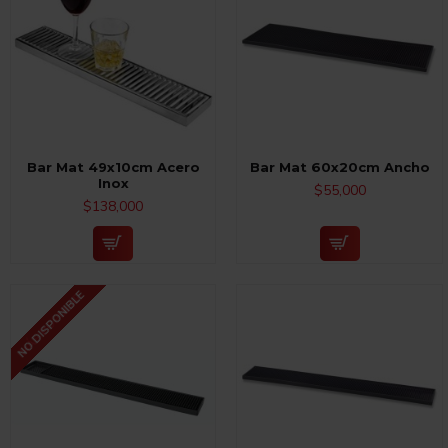
Bar Mat 49x10cm Acero
Bar Mat 60x20cm Ancho
Inox
$55,000
$138,000
NO DISPONIBLE
MÁS POPULAR