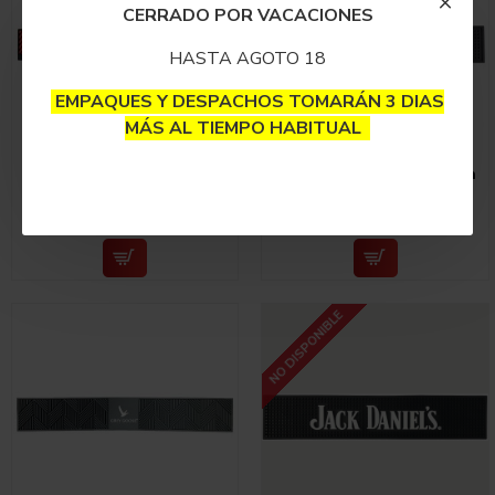
CERRADO POR VACACIONES
HASTA AGOTO 18
EMPAQUES Y DESPACHOS TOMARÁN 3 DIAS
MÁS AL TIEMPO HABITUAL
Bar Mat Budweiser Rojo
Bar Mat Coca-Cola 48cm
61cm
$120,000
$120,000
NO DISPONIBLE